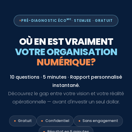
MC
PRÉ-DIAGNOSTIC ÉCO
· STEMJEE · GRATUIT
OÙ EN EST VRAIMENT
VOTRE ORGANISATION
NUMÉRIQUE?
10 questions · 5 minutes · Rapport personnalisé
instantané.
Découvrez le gap entre votre vision et votre réalité
opérationnelle — avant d'investir un seul dollar.
●
Gratuit
●
Confidentiel
●
Sans engagement
●
Résultat en 5 minutes