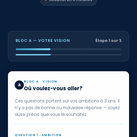
BLOC A — VOTRE VISION
Étape 1 sur 3
BLOC A · VISION
A
Où voulez-vous aller?
Ces questions portent sur vos ambitions à 3 ans. Il
n'y a pas de bonne ou mauvaise réponse — soyez
aussi précis que vous le souhaitez.
QUESTION 1 · AMBITION